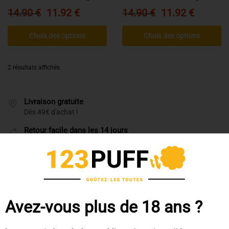
14.90
€
11.92
€
14.90
€
11.92
€
Choix des options
Choix des options
2 résultats affichés
Livraison gratuite
Dès 49€ d'achat !
Retour facile dans les 14 jours
Garantie de remboursement de 30 jours
Paiement Sécurisé
MasterCard / Visa / American Express
Avez-vous plus de 18 ans ?