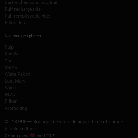
Cartouches sans nicotine
Puff rechargeable
Puff remplissable vide
E-liquides
Nos marques phares
Pulp
RandM
Yuz
X-BAR
White Rabbit
Lost Mary
Wpuff
INVC
Elfbar
Aromaking
© 123 PUFF– Boutique de vente de cigarette électronique
jetable en ligne.
Conçu avec
par FOGS